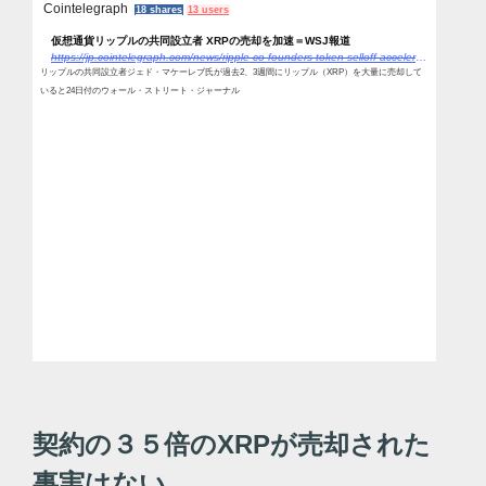
Cointelegraph
18 shares
13 users
仮想通貨リップルの共同設立者 XRPの売却を加速＝WSJ報道
https://jp.cointelegraph.com/news/ripple-co-founders-token-selloff-accelerates
リップルの共同設立者ジェド・マケーレブ氏が過去2、3週間にリップル（XRP）を大量に売却して
いると24日付のウォール・ストリート・ジャーナル
契約の３５倍のXRPが売却された
事実はない