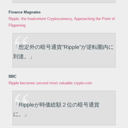
Finance Magnates
Ripple, the Inadvertent Cryptocurrency, Approaching the Point of
Flippening
「想定外の暗号通貨”Ripple”が逆転圏内に
到達。」
BBC
Ripple becomes second most valuable crypto-coin
「Rippleが時価総額２位の暗号通貨
に。」