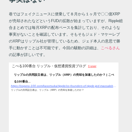
巷ではフェイクニュースに便乗して８月から１ヶ月で〇〇億XRP
が売却されたなどというFUDの拡散が始まっていますが、Ripple総
合まとめでは毎月XRPの配布ペースを集計しており、そのような
事実がないことを確認しています。そもそもジェド・マケーレブ
のXRPはリップル社が管理しているため、ジェド本人の意思で勝
手に動かすことは不可能です。今回の騒動の詳細は、
こぺるさん
の記事が詳しいです。
こぺる100番台 リップル・仮想通貨投資ブログ
1 user
リップルの共同設立者は、リップル（XRP）の売却を加速したのか？ | こぺ
る100番台...
https://coperu-100.com/kasotsuka/ripple/co-founders-of-ripple-jed-maccaleb-accelerate-selloff-xrp/
リップルの共同設立者は、リップル（XRP）の売却を加速したのか？