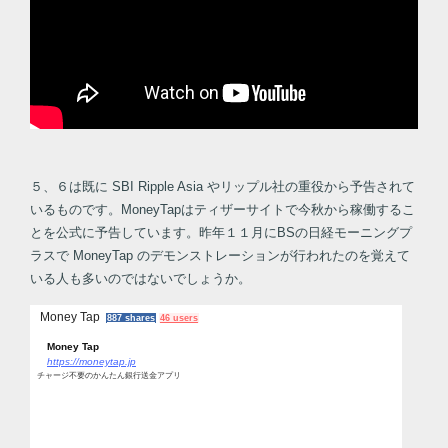
５、６は既に SBI Ripple Asia やリップル社の重役から予告されて
いるものです。MoneyTapはティザーサイトで今秋から稼働するこ
とを公式に予告しています。昨年１１月にBSの日経モーニングプ
ラスで MoneyTap のデモンストレーションが行われたのを覚えて
いる人も多いのではないでしょうか。
Money Tap
887 shares
46 users
Money Tap
https://moneytap.jp
チャージ不要のかんたん銀行送金アプリ