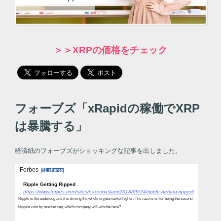
＞＞XRPの価格をチェック
フォーブズ「xRapidの稼働でXRP
は暴騰する」
経済紙のフォーブズがショッキングな記事を出しました。
Forbes
91 shares
Ripple Getting Ripped
https://www.forbes.com/sites/naeemaslam/2018/09/24/ripple-getting-ripped/
Ripple is the underdog and it is driving the whole cryptomarket higher. The race is on for being the second
biggest coin by market cap, which company will win the race?