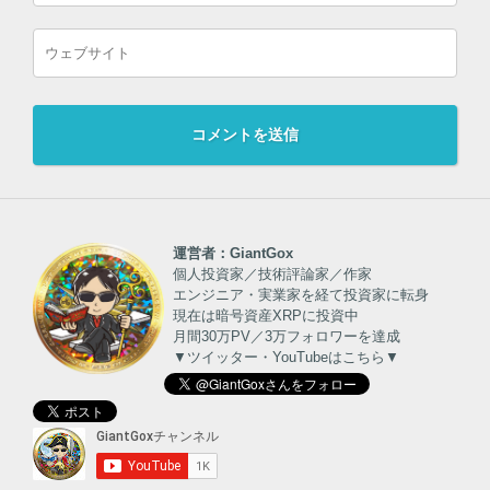
運営者：GiantGox
個人投資家／技術評論家／作家
エンジニア・実業家を経て投資家に転身
現在は暗号資産XRPに投資中
月間30万PV／3万フォロワーを達成
▼ツイッター・YouTubeはこちら▼