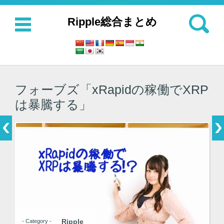
検索:
Ripple総合まとめ
コンテンツに移動
フォーブズ「xRapidの稼働でXRP
は暴騰する」
Ripple
- Category -