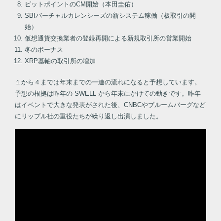
ビットポイントのCM開始（本田圭佑）
SBIバーチャルカレンシーズの新システム稼働（板取引の開
始）
仮想通貨交換業者の登録再開による新規取引所の営業開始
冬のボーナス
XRP基軸の取引所の増加
１から４までは年末までの一連の流れになると予想しています。
予想の根拠は昨年の SWELL から年末にかけての動きです。昨年
はイベントで大きな発表がされた後、CNBCやブルームバーグなど
にリップル社の重役たちが繰り返し出演しました。