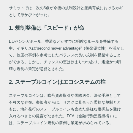
サミットでは、次の3点が今後の規制設計と産業育成におけるカギ
として浮かび上がった。
1. 規制整備は「スピード」が命
EUやシンガポール、香港などがすでに明確なルールを整備する
中、イギリスは“second mover advantage”（後発優位性）を活かし
て、他国の事例を参考にしたバランスの良い規制を構築すること
ができる。しかし、チャンスの窓は狭まりつつあり、迅速かつ明
確な規制の策定が急務とされた。
2. ステーブルコインはエコシステムの柱
ステーブルコインは、暗号資産取引や国際送金、決済手段として
不可欠な存在。参加者からは、リスクに見合った柔軟な規制とと
もに、海外発行のステーブルコインも含めた多様な選択肢を受け
入れるべきとの提言がなされた。FCA（金融行動監視機構）に
は、ステーブルコイン規制の前倒し策定が求められている。