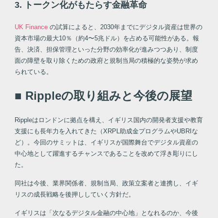
3. トークン化がもたらす金融革命
UK Finance
の試算によると、2030年までにデジタル資産は世界の
資本市場の最大10％（約4〜5兆ドル）を占める可能性がある。報
告、決済、担保管理といった分野の効率化が進みつつあり、制度
面の障壁を取り除くための政府と規制当局の積極的な姿勢が求め
られている。
■ Rippleの取り組みと今後の展望
Rippleはロンドンに拠点を構え、イギリス国内の開発者支援や教育
支援にも長年力を入れてきた（XRPL助成金プログラムやUBRIな
ど）。今回のサミットは、イギリスが国際舞台でデジタル資産の
中心地として躍進するチャンスであることを改めて浮き彫りにし
た。
同社は今後、業界関係者、規制当局、政策立案者と連携し、イギ
リスの成長戦略を後押ししていく方針だ。
イギリスは「次なるデジタル金融の中心地」となれるのか、今後