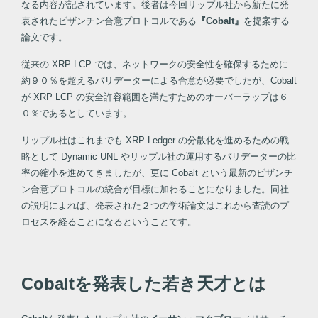
なる内容が記されています。後者は今回リップル社から新たに発
表されたビザンチン合意プロトコルである
『Cobalt』
を提案する
論文です。
従来の XRP LCP では、ネットワークの安全性を確保するために
約９０％を超えるバリデーターによる合意が必要でしたが、Cobalt
が XRP LCP の安全許容範囲を満たすためのオーバーラップは６
０％であるとしています。
リップル社はこれまでも XRP Ledger の分散化を進めるための戦
略として Dynamic UNL やリップル社の運用するバリデーターの比
率の縮小を進めてきましたが、更に Cobalt という最新のビザンチ
ン合意プロトコルの統合が目標に加わることになりました。同社
の説明によれば、発表された２つの学術論文はこれから査読のプ
ロセスを経ることになるということです。
Cobaltを発表した若き天才とは