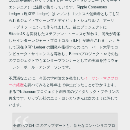
Cobaltを発表したリップル社の
イーサン・マクブロー
（リサーチ・
エンジニア）に注目が集まっています。Ripple Consensus
Ledger（現XRP Ledger）はマウントゴックスの創業者としても知
られるジェド・マケーレブとデイビット・シュワルツ、アーサ
ー・ブリットによって作られました。後にプロジェクトに
BitcoinJS を開発したステファン・トーマスが加わり、同氏が考案
したインターレジャー・プロトコル（ILP）が統合されました。そ
して現在 XRP Ledger の開発を指揮するのはハーバード大学でコ
ンピュータ・サイエンスを専攻し、Bitcoinプロジェクトやその他
のプロジェクトでもエンタープランナーとしての実績を持つウォ
ーレン・ポール・アンダーソンです。
不思議なことに、今回の学術論文を発表した
イーサン・マクブロ
ーの経歴
を調べてみると昨年まで学生だったことが分かります。
まるでEthereumプロジェクト創設者のヴィタリック・ブテリンの
再来です。リップル社のエミ・ヨシカワさんは次のように評して
います。
分散化プロセスのアップデートと、新たなコンセンサスプロ