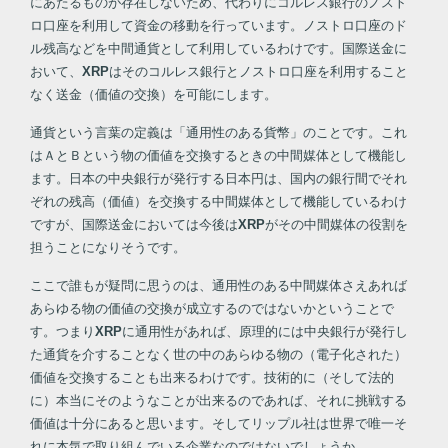
にあたるものが存在しないため、代わりにコルレス銀行のノスト
ロ口座を利用して資金の移動を行っています。ノストロ口座のド
ル残高などを中間通貨として利用しているわけです。国際送金に
おいて、
XRP
はそのコルレス銀行とノストロ口座を利用すること
なく送金（価値の交換）を可能にします。
通貨という言葉の定義は「通用性のある貨幣」のことです。これ
はＡとＢという物の価値を交換するときの中間媒体として機能し
ます。日本の中央銀行が発行する日本円は、国内の銀行間でそれ
ぞれの残高（価値）を交換する中間媒体として機能しているわけ
ですが、国際送金においては今後は
XRP
がその中間媒体の役割を
担うことになりそうです。
ここで誰もが疑問に思うのは、通用性のある中間媒体さえあれば
あらゆる物の価値の交換が成立するのではないかということで
す。つまり
XRP
に通用性があれば、原理的には中央銀行が発行し
た通貨を介することなく世の中のあらゆる物の（電子化された）
価値を交換することも出来るわけです。技術的に（そして法的
に）本当にそのようなことが出来るのであれば、それに挑戦する
価値は十分にあると思います。そしてリップル社は世界で唯一そ
れに本気で取り組んでいる企業なのではないでしょうか。