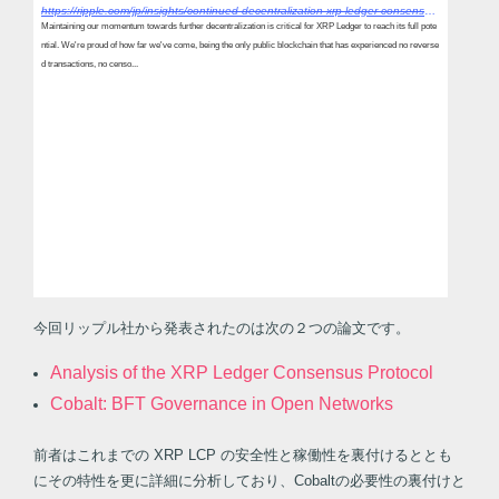
https://ripple.com/jp/insights/continued-decentralization-xrp-ledger-consensus-protocol/
Maintaining our momentum towards further decentralization is critical for XRP Ledger to reach its full pote
ntial. We're proud of how far we've come, being the only public blockchain that has experienced no reverse
d transactions, no censo...
今回リップル社から発表されたのは次の２つの論文です。
Analysis of the XRP Ledger Consensus Protocol
Cobalt: BFT Governance in Open Networks
前者はこれまでの XRP LCP の安全性と稼働性を裏付けるととも
にその特性を更に詳細に分析しており、Cobaltの必要性の裏付けと