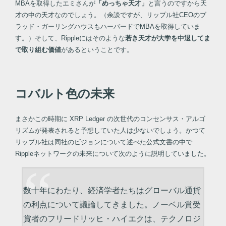
MBAを取得したエミさんが
「めっちゃ天才」
と言うのですから天
才の中の天才なのでしょう。（余談ですが、リップル社CEOのブ
ラッド・ガーリングハウスもハーバードでMBAを取得していま
す。）そして、Rippleにはそのような
若き天才が大学を中退してま
で取り組む価値
があるということです。
コバルト色の未来
まさかこの時期に XRP Ledger の次世代のコンセンサス・アルゴ
リズムが発表されると予想していた人は少ないでしょう。かつて
リップル社は同社のビジョンについて述べた公式文書の中で
Rippleネットワークの未来について次のように説明していました。
数十年にわたり、経済学者たちはグローバル通貨
の利点について議論してきました。ノーベル賞受
賞者のフリードリッヒ・ハイエクは、テクノロジ