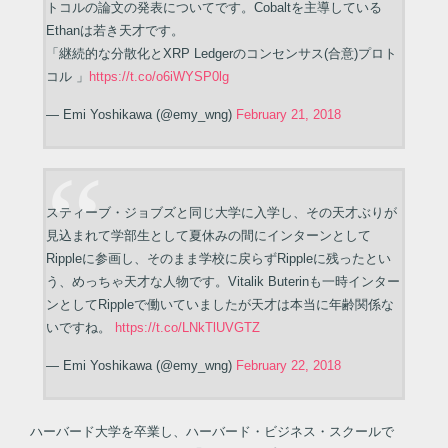
トコルの論文の発表についてです。Cobaltを主導している
Ethanは若き天才です。
「継続的な分散化とXRP Ledgerのコンセンサス(合意)プロト
コル 」
https://t.co/o6iWYSP0lg
— Emi Yoshikawa (@emy_wng)
February 21, 2018
スティーブ・ジョブズと同じ大学に入学し、その天才ぶりが
見込まれて学部生として夏休みの間にインターンとして
Rippleに参画し、そのまま学校に戻らずRippleに残ったとい
う、めっちゃ天才な人物です。Vitalik Buterinも一時インター
ンとしてRippleで働いていましたが天才は本当に年齢関係な
いですね。
https://t.co/LNkTlUVGTZ
— Emi Yoshikawa (@emy_wng)
February 22, 2018
ハーバード大学を卒業し、ハーバード・ビジネス・スクールで