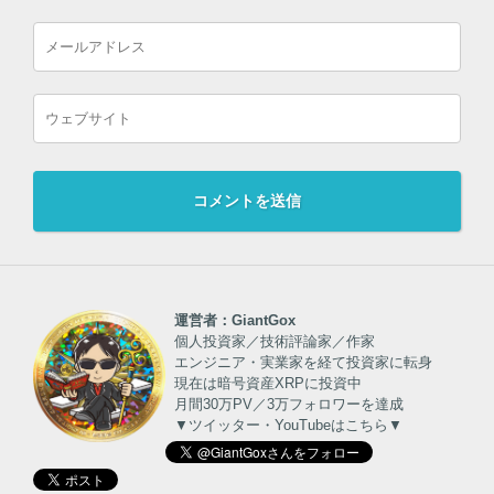
運営者：GiantGox
個人投資家／技術評論家／作家
エンジニア・実業家を経て投資家に転身
現在は暗号資産XRPに投資中
月間30万PV／3万フォロワーを達成
▼ツイッター・YouTubeはこちら▼