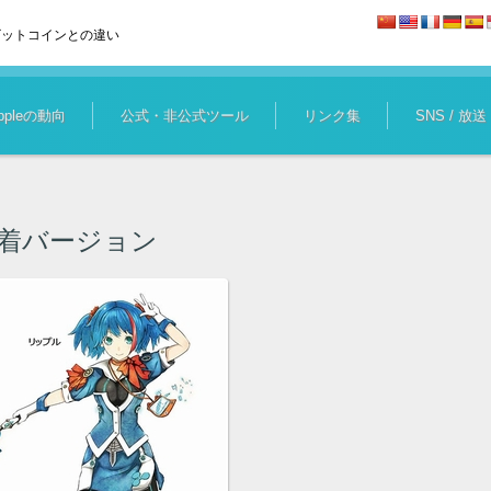
ビットコインとの違い
ippleの動向
公式・非公式ツール
リンク集
SNS / 放送
着バージョン