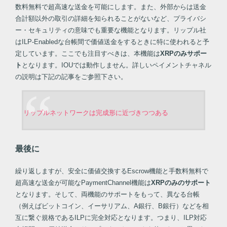
数料無料で超高速な送金を可能にします。また、外部からは送金
合計額以外の取引の詳細を知られることがないなど、プライバシ
ー・セキュリティの意味でも重要な機能となります。リップル社
はILP-Enabledな台帳間で価値送金をするときに特に使われると予
定しています。ここでも注目すべきは、本機能は
XRPのみサポー
ト
となります。IOUでは動作しません。詳しいペイメントチャネル
の説明は下記の記事をご参照下さい。
リップルネットワークは完成形に近づきつつある
最後に
繰り返しますが、安全に価値交換するEscrow機能と手数料無料で
超高速な送金が可能なPaymentChannel機能は
XRPのみのサポート
となります。そして、両機能のサポートをもって、異なる台帳
（例えばビットコイン、イーサリアム、A銀行、B銀行）などを相
互に繋ぐ規格であるILPに完全対応となります。つまり、ILP対応