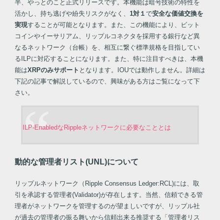
半、やっとのこと正式リリースです。本機能は暗号技術の特性を
活かし、持ち逃げや紛失リスクがなく、
1対１
で
安全な価値交換を
実現
することが可能となります。また、この機能により、ビット
コインやイーサリアム、リップルコネクタを採用する銀行など異
なるネットワーク（台帳）を、相互に繋ぐ標準規格を目指してい
るILPに対応することになります。また、特に注目すべきは、本機
能は
XRPのみサポート
となります。IOUでは動作しません。詳細は
下記の記事で解説しているので、興味がある方はご覧になって下
さい。
ILP-EnabledなRippleネットワークに必要なこととは
動的な管理者リスト(UNL)について
リップルネットワーク（Ripple Consensus Ledger:RCL)には、取
引を承認する管理者(Validator)が存在します。当然、信頼できる管
理者がネットワークを管理するのが望ましいですが、リップル社
が過去の管理者の振る舞いから信頼出来る推奨する「管理者リス