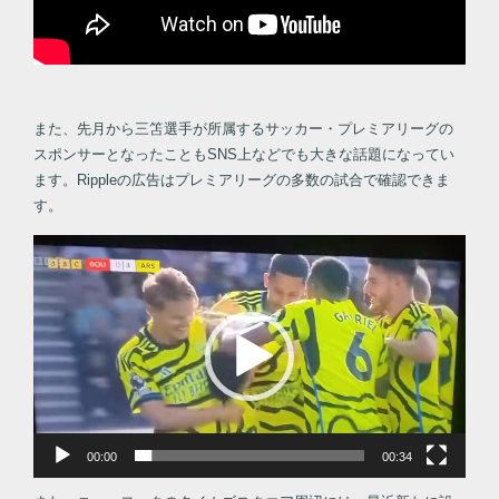
また、先月から三笘選手が所属するサッカー・プレミアリーグの
スポンサーとなったこともSNS上などでも大きな話題になってい
ます。Rippleの広告はプレミアリーグの多数の試合で確認できま
す。
動
画
プ
レ
ー
ヤ
ー
00:00
00:34