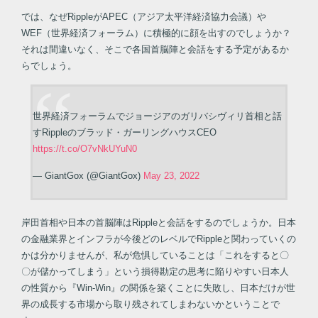
では、なぜRippleがAPEC（アジア太平洋経済協力会議）や
WEF（世界経済フォーラム）に積極的に顔を出すのでしょうか？
それは間違いなく、そこで各国首脳陣と会話をする予定があるか
らでしょう。
世界経済フォーラムでジョージアのガリバシヴィリ首相と話
すRippleのブラッド・ガーリングハウスCEO
https://t.co/O7vNkUYuN0
— GiantGox (@GiantGox)
May 23, 2022
岸田首相や日本の首脳陣はRippleと会話をするのでしょうか。日本
の金融業界とインフラが今後どのレベルでRippleと関わっていくの
かは分かりませんが、私が危惧していることは「これをすると〇
〇が儲かってしまう」という損得勘定の思考に陥りやすい日本人
の性質から『Win-Win』の関係を築くことに失敗し、日本だけが世
界の成長する市場から取り残されてしまわないかということで