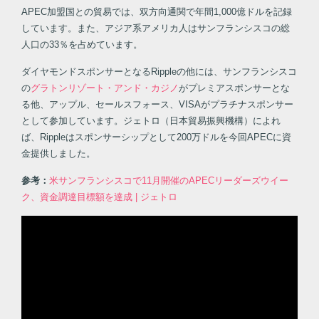
APEC加盟国との貿易では、双方向通関で年間1,000億ドルを記録
しています。また、アジア系アメリカ人はサンフランシスコの総
人口の33％を占めています。
ダイヤモンドスポンサーとなるRippleの他には、サンフランシスコ
の
グラトンリゾート・アンド・カジノ
がプレミアスポンサーとな
る他、アップル、セールスフォース、VISAがプラチナスポンサー
として参加しています。ジェトロ（日本貿易振興機構）によれ
ば、Rippleはスポンサーシップとして200万ドルを今回APECに資
金提供しました。
参考：
米サンフランシスコで11月開催のAPECリーダーズウイー
ク、資金調達目標額を達成 | ジェトロ