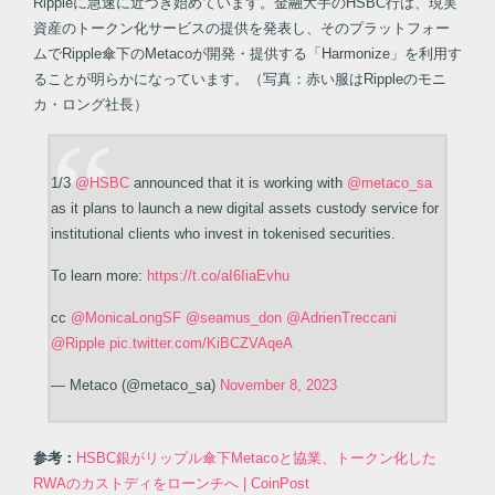
Rippleに急速に近づき始めています。金融大手のHSBC行は、現実
資産のトークン化サービスの提供を発表し、そのプラットフォー
ムでRipple傘下のMetacoが開発・提供する「Harmonize」を利用す
ることが明らかになっています。（写真：赤い服はRippleのモニ
カ・ロング社長）
1/3
@HSBC
announced that it is working with
@metaco_sa
as it plans to launch a new digital assets custody service for
institutional clients who invest in tokenised securities.
To learn more:
https://t.co/aI6IiaEvhu
cc
@MonicaLongSF
@seamus_don
@AdrienTreccani
@Ripple
pic.twitter.com/KiBCZVAqeA
— Metaco (@metaco_sa)
November 8, 2023
参考：
HSBC銀がリップル傘下Metacoと協業、トークン化した
RWAのカストディをローンチへ | CoinPost