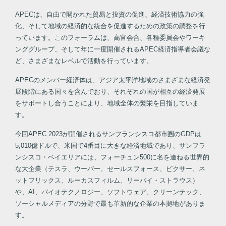
APECは、自由で開かれた貿易と投資の促進、経済技術協力の強
化、そして地域の経済的な統合を促進するための政策の調整を行
っています。このフォーラムは、高官会合、各種委員会やワーキ
ンググループ、そして年に一度開催されるAPEC経済指導者会議な
ど、さまざまなレベルで活動を行っています。
APECのメンバー経済体は、アジア太平洋地域のさまざまな経済発
展段階にある国々を含んでおり、それぞれの国が相互の経済発展
をサポートし合うことにより、地域全体の繁栄を目指していま
す。
今回APEC 2023が開催されるサンフランシスコ都市圏のGDPは
5,010億ドルで、米国で4番目に大きな経済地域であり、サンフラ
ンシスコ・ベイエリアには、フォーチュン500に名を連ねる世界的
な大企業（テスラ、ウーバー、セールスフォース、ピクサー、ネ
ットフリックス、ルーカスフィルム、リーバイ・ストラウス）
や、AI、バイオテクノロジー、ソフトウェア、クリーンテック、
ソーシャルメディアの分野で最も革新的な企業の本拠地がありま
す。