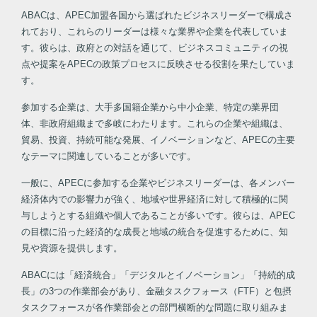
ABACは、APEC加盟各国から選ばれたビジネスリーダーで構成さ
れており、これらのリーダーは様々な業界や企業を代表していま
す。彼らは、政府との対話を通じて、ビジネスコミュニティの視
点や提案をAPECの政策プロセスに反映させる役割を果たしていま
す。
参加する企業は、大手多国籍企業から中小企業、特定の業界団
体、非政府組織まで多岐にわたります。これらの企業や組織は、
貿易、投資、持続可能な発展、イノベーションなど、APECの主要
なテーマに関連していることが多いです。
一般に、APECに参加する企業やビジネスリーダーは、各メンバー
経済体内での影響力が強く、地域や世界経済に対して積極的に関
与しようとする組織や個人であることが多いです。彼らは、APEC
の目標に沿った経済的な成長と地域の統合を促進するために、知
見や資源を提供します。
ABACには「経済統合」「デジタルとイノベーション」「持続的成
長」の3つの作業部会があり、金融タスクフォース（FTF）と包摂
タスクフォースが各作業部会との部門横断的な問題に取り組みま