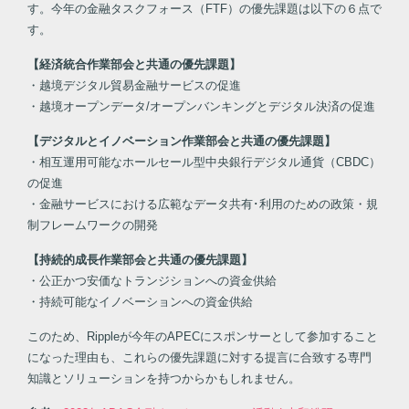
す。今年の金融タスクフォース（FTF）の優先課題は以下の６点で
す。
【経済統合作業部会と共通の優先課題】
・越境デジタル貿易金融サービスの促進
・越境オープンデータ/オープンバンキングとデジタル決済の促進
【デジタルとイノベーション作業部会と共通の優先課題】
・相互運用可能なホールセール型中央銀行デジタル通貨（CBDC）
の促進
・金融サービスにおける広範なデータ共有･利用のための政策・規
制フレームワークの開発
【持続的成長作業部会と共通の優先課題】
・公正かつ安価なトランジションへの資金供給
・持続可能なイノベーションへの資金供給
このため、Rippleが今年のAPECにスポンサーとして参加すること
になった理由も、これらの優先課題に対する提言に合致する専門
知識とソリューションを持つからかもしれません。