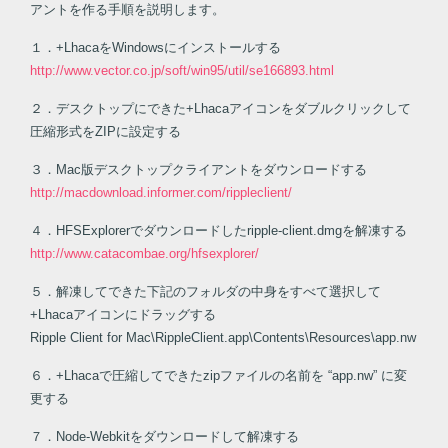
アントを作る手順を説明します。
１．+LhacaをWindowsにインストールする
http://www.vector.co.jp/soft/win95/util/se166893.html
２．デスクトップにできた+Lhacaアイコンをダブルクリックして
圧縮形式をZIPに設定する
３．Mac版デスクトップクライアントをダウンロードする
http://macdownload.informer.com/rippleclient/
４．HFSExplorerでダウンロードしたripple-client.dmgを解凍する
http://www.catacombae.org/hfsexplorer/
５．解凍してできた下記のフォルダの中身をすべて選択して
+Lhacaアイコンにドラッグする
Ripple Client for Mac\RippleClient.app\Contents\Resources\app.nw
６．+Lhacaで圧縮してできたzipファイルの名前を “app.nw” に変
更する
７．Node-Webkitをダウンロードして解凍する