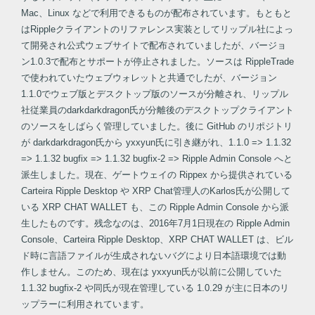
Mac、Linux などで利用できるものが配布されています。もともと
はRippleクライアントのリファレンス実装としてリップル社によっ
て開発され公式ウェブサイトで配布されていましたが、バージョ
ン1.0.3で配布とサポートが停止されました。ソースは RippleTrade
で使われていたウェブウォレットと共通でしたが、バージョン
1.1.0でウェブ版とデスクトップ版のソースが分離され、リップル
社従業員のdarkdarkdragon氏が分離後のデスクトップクライアント
のソースをしばらく管理していました。後に GitHub のリポジトリ
が darkdarkdragon氏から yxxyun氏に引き継がれ、1.1.0 => 1.1.32
=> 1.1.32 bugfix => 1.1.32 bugfix-2 => Ripple Admin Console へと
派生しました。現在、ゲートウェイの Rippex から提供されている
Carteira Ripple Desktop や XRP Chat管理人のKarlos氏が公開して
いる XRP CHAT WALLET も、この Ripple Admin Console から派
生したものです。残念なのは、2016年7月1日現在の Ripple Admin
Console、Carteira Ripple Desktop、XRP CHAT WALLET は、ビル
ド時に言語ファイルが生成されないバグにより日本語環境では動
作しません。このため、現在は yxxyun氏が以前に公開していた
1.1.32 bugfix-2 や同氏が現在管理している 1.0.29 が主に日本のリ
ップラーに利用されています。