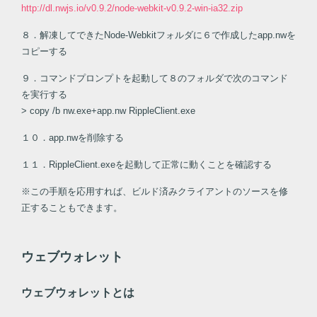
http://dl.nwjs.io/v0.9.2/node-webkit-v0.9.2-win-ia32.zip
８．解凍してできたNode-Webkitフォルダに６で作成したapp.nwを
コピーする
９．コマンドプロンプトを起動して８のフォルダで次のコマンド
を実行する
> copy /b nw.exe+app.nw RippleClient.exe
１０．app.nwを削除する
１１．RippleClient.exeを起動して正常に動くことを確認する
※この手順を応用すれば、ビルド済みクライアントのソースを修
正することもできます。
ウェブウォレット
ウェブウォレットとは