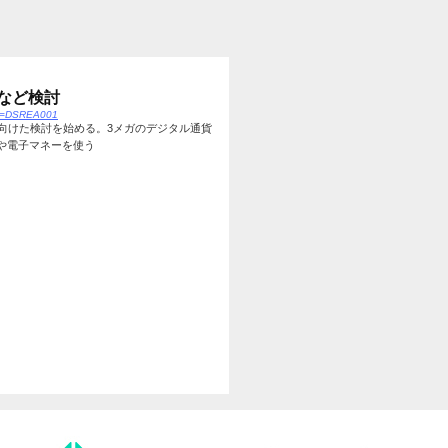
など検討
id=DSREA001
向けた検討を始める。3メガのデジタル通貨
貨や電子マネーを使う