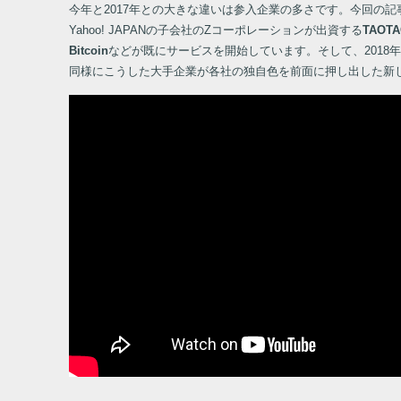
今年と2017年との大きな違いは参入企業の多さです。今回の記
Yahoo! JAPANの子会社のZコーポレーションが出資する
TAO
Bitcoin
などが既にサービスを開始しています。そして、2018
同様にこうした大手企業が各社の独自色を前面に押し出した新