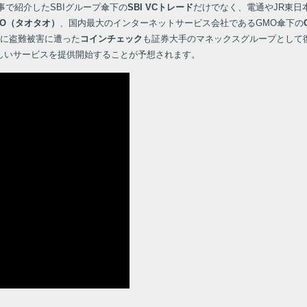
事で紹介したSBIグループ傘下の
SBI VCトレード
だけでなく、電通やJR東日
TAO（タオタオ）
、国内最大のインターネットサービス会社であるGMO傘下の
年に盗難被害に遭った
コインチェック
も証券大手のマネックスグループとして
しいサービスを提供開始することが予想されます。