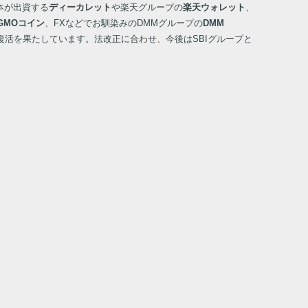
本が出資する
ディーカレット
や楽天グループの
楽天ウォレット
、
GMOコイン
、FXなどでお馴染みのDMMグループの
DMM
復活を果たしています。法改正に合わせ、今後はSBIグループと