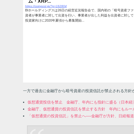
ム・XRP...
https://coinpost.jp/?p=162804
BIホールディングスは26日の経営近況報告会で、国内初の「暗号資産フ
資者が事業者に対して出資を行い、事業者が出した利益を出資者に対して
投資家向けに2020年夏頃から募集開始...
一方で過去に金融庁から暗号資産の投資信託が禁止される方針が
仮想通貨投信を禁止 金融庁、年内にも指針に盛る（日本経済新
金融庁、仮想通貨の投資信託を禁止する方針 年内にもルール策定へ
「仮想通貨の投資信託」を禁止へ──金融庁が方針、日経報道（Coi