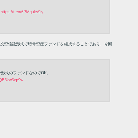
）
https://t.co/6PMquks9iy
投資信託形式で暗号資産ファンドを組成することであり、今回
形式のファンドなのでOK。
o/QB3kw6xp9w