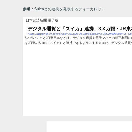
参考：
Suicaとの連携を発表するディーカレット
日本経済新聞 電子版
デジタル通貨と「スイカ」連携、3メガ銀・JR東
https://www.nikkei.com/article/DGXMZO59898130S0A600C2MM8000/?n_c
3メガバンクとJR東日本などは、デジタル通貨や電子マネーの相互利用に
をJR東のSuica（スイカ）と連携できるようにする方向だ。デジタル通