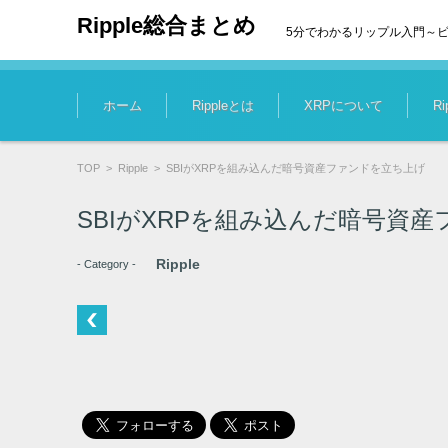
Ripple総合まとめ
5分でわかるリップル入門～
コンテンツに移動
ホーム
Rippleとは
XRPについて
R
TOP
>
Ripple
>
SBIがXRPを組み込んだ暗号資産ファンドを立ち上げ
SBIがXRPを組み込んだ暗号資
Ripple
- Category -