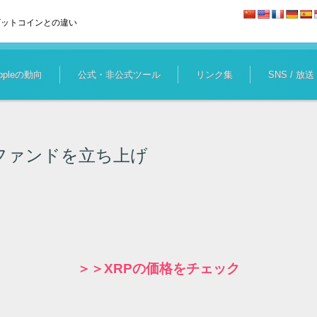
ビットコインとの違い
ippleの動向
公式・非公式ツール
リンク集
SNS / 放送
産ファンドを立ち上げ
＞＞XRPの価格をチェック