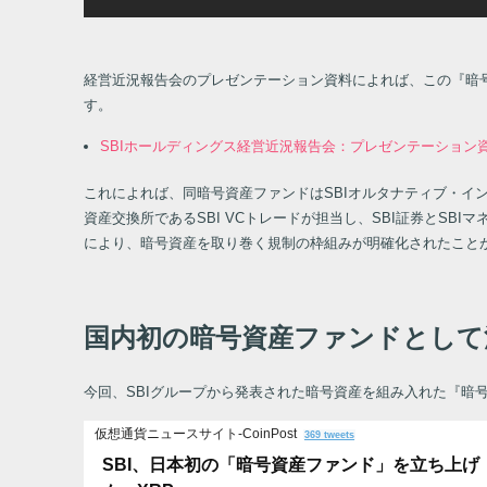
経営近況報告会のプレゼンテーション資料によれば、この『暗号
す。
SBIホールディングス経営近況報告会：プレゼンテーション資料
これによれば、同暗号資産ファンドはSBIオルタナティブ・
資産交換所であるSBI VCトレードが担当し、SBI証券とS
により、暗号資産を取り巻く規制の枠組みが明確化されたこと
国内初の暗号資産ファンドとして
今回、SBIグループから発表された暗号資産を組み入れた『暗
仮想通貨ニュースサイト-CoinPost
369 tweets
SBI、日本初の「暗号資産ファンド」を立ち上