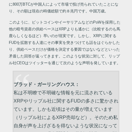
に800万BTCが中国人によって市場で投げ売られていたことにな
り、その額は現在の時価総額で約８兆円です。中国万歳。
このように、ビットコインやイーサリアムなどのPoWを採用した
他の暗号資産の供給ペースはXRPよりも遙かに（比較するのも馬
鹿らしくなるほど）早いのが現実です。しかし、XRPに関する
FUDを拡散する人達にその事実を突きつけても話をはぐらかした
り、供給ペースだけが価格を決定する要因ではないなどといった
矛盾した回答が返ってきます。このような状況に対して、リップ
ル社CEOはツイッターを通じて次のような声明を発しています。
ブラッド・ガーリングハウス：
私は不明瞭で不明確な情報を元に流されている
XRPやリップル社に関するFUDの多さに驚かされ
ています。しかも近頃はその量が増えています
（リップル社によるXRP売却など）。そのため私
自身が声を上げざるを得ないような状況になって