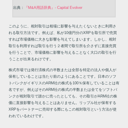
出典：
『M&A用語辞典』- Capital Evolver
このように、相対取引は相場に影響を与えたくないときに利用さ
れる取引方法です。例えば、私が10億円分のXRPを取引所で売買
すれば市場価格に大きな影響を与えてしまいます。しかし、相対
取引を利用すれば取引を行う２者間で取引所を介さずに直接売買
を行うことで、市場価格に影響を与えることなく大口の取引を行
うことが出来るわけです。
株式市場では発行済株式の半数または全部を特定の法人や個人が
保有していることは当たり前のようにあることです。日本のソフ
トバンクがイギリスのARM社の株式を100％保有していることは有
名ですが、例えばそのARM社の株式の半数または全てをソフトバ
ンクが相対取引で誰かに売ったとしても、その取引がARM社の株
価に直接影響を与えることはありません。リップル社が保有する
XRPをパートナーに売却する際にもこの相対取引という方法が使
われているわけです。