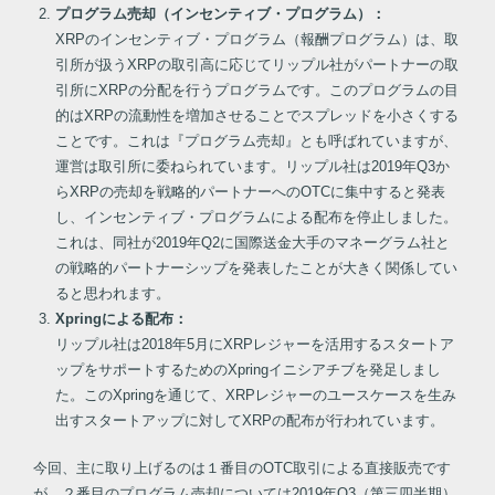
プログラム売却（インセンティブ・プログラム）：
XRPのインセンティブ・プログラム（報酬プログラム）は、取
引所が扱うXRPの取引高に応じてリップル社がパートナーの取
引所にXRPの分配を行うプログラムです。このプログラムの目
的はXRPの流動性を増加させることでスプレッドを小さくする
ことです。これは『プログラム売却』とも呼ばれていますが、
運営は取引所に委ねられています。リップル社は2019年Q3か
らXRPの売却を戦略的パートナーへのOTCに集中すると発表
し、インセンティブ・プログラムによる配布を停止しました。
これは、同社が2019年Q2に国際送金大手のマネーグラム社と
の戦略的パートナーシップを発表したことが大きく関係してい
ると思われます。
Xpringによる配布：
リップル社は2018年5月にXRPレジャーを活用するスタートア
ップをサポートするためのXpringイニシアチブを発足しまし
た。このXpringを通じて、XRPレジャーのユースケースを生み
出すスタートアップに対してXRPの配布が行われています。
今回、主に取り上げるのは１番目のOTC取引による直接販売です
が、２番目のプログラム売却については2019年Q3（第三四半期）