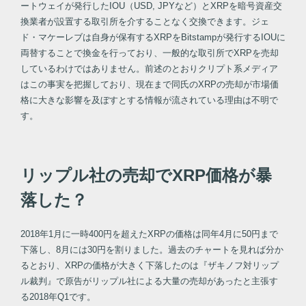
ートウェイが発行したIOU（USD, JPYなど）とXRPを暗号資産交
換業者が設置する取引所を介することなく交換できます。ジェ
ド・マケーレブは自身が保有するXRPをBitstampが発行するIOUに
両替することで換金を行っており、一般的な取引所でXRPを売却
しているわけではありません。前述のとおりクリプト系メディア
はこの事実を把握しており、現在まで同氏のXRPの売却が市場価
格に大きな影響を及ぼすとする情報が流されている理由は不明で
す。
リップル社の売却でXRP価格が暴
落した？
2018年1月に一時400円を超えたXRPの価格は同年4月に50円まで
下落し、8月には30円を割りました。過去のチャートを見れば分か
るとおり、XRPの価格が大きく下落したのは『ザキノフ対リップ
ル裁判』で原告がリップル社による大量の売却があったと主張す
る2018年Q1です。