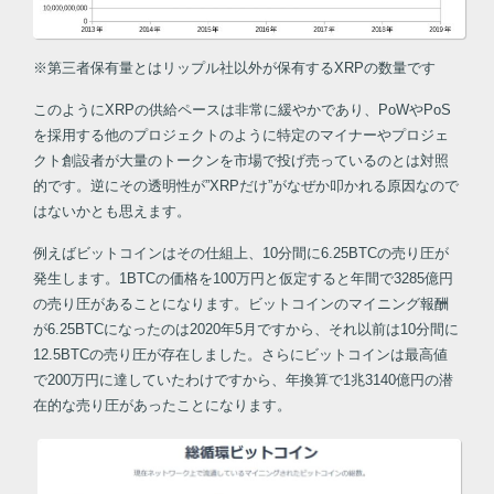
※第三者保有量とはリップル社以外が保有するXRPの数量です
このようにXRPの供給ペースは非常に緩やかであり、PoWやPoS
を採用する他のプロジェクトのように特定のマイナーやプロジェ
クト創設者が大量のトークンを市場で投げ売っているのとは対照
的です。逆にその透明性が”XRPだけ”がなぜか叩かれる原因なので
はないかとも思えます。
例えばビットコインはその仕組上、10分間に6.25BTCの売り圧が
発生します。1BTCの価格を100万円と仮定すると年間で3285億円
の売り圧があることになります。ビットコインのマイニング報酬
が6.25BTCになったのは2020年5月ですから、それ以前は10分間に
12.5BTCの売り圧が存在しました。さらにビットコインは最高値
で200万円に達していたわけですから、年換算で1兆3140億円の潜
在的な売り圧があったことになります。