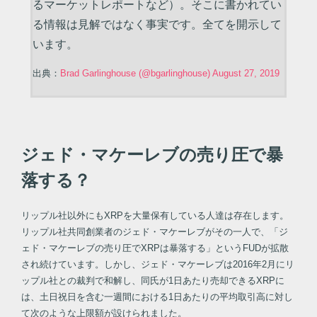
るマーケットレポートなど）。そこに書かれてい
る情報は見解ではなく事実です。全てを開示して
います。
出典：
Brad Garlinghouse (@bgarlinghouse) August 27, 2019
ジェド・マケーレブの売り圧で暴
落する？
リップル社以外にもXRPを大量保有している人達は存在します。
リップル社共同創業者のジェド・マケーレブがその一人で、「ジ
ェド・マケーレブの売り圧でXRPは暴落する」というFUDが拡散
され続けています。しかし、ジェド・マケーレブは2016年2月にリ
ップル社との裁判で和解し、同氏が1日あたり売却できるXRPに
は、土日祝日を含む一週間における1日あたりの平均取引高に対し
て次のような上限額が設けられました。