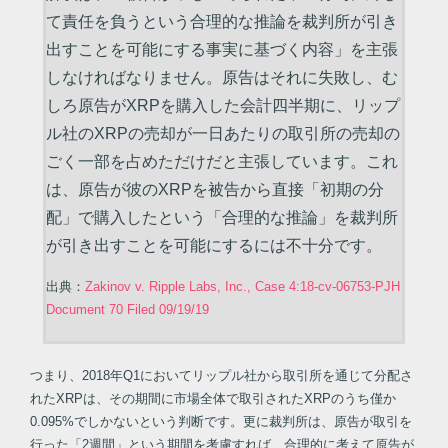
て責任を負うという合理的な推論を裁判所が引き
出すことを可能にする事実に基づく内容」を主張
しなければなりません。原告はそれに失敗し、む
しろ原告がXRPを購入した会計四半期に、リップ
ル社のXRPの売却が一日あたりの取引所の売却の
ごく一部を占めただけだと主張しています。これ
は、原告が彼のXRPを被告から直接「初期の分
配」で購入したという「合理的な推論」を裁判所
が引き出すことを可能にするには不十分です。
出典：
Zakinov v. Ripple Labs, Inc., Case 4:18-cv-06753-PJH
Document 70 Filed 09/19/19
つまり、2018年Q1においてリップル社から取引所を通じて分配さ
れたXRPは、その期間に市場全体で取引されたXRPのうち僅か
0.095%でしかないという判断です。更に裁判所は、原告が取引を
行った「2週間」という期間を考慮すれば、合理的に考えて原告が