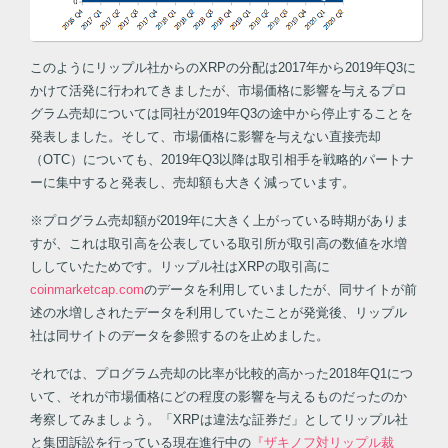
このようにリップル社からのXRPの分配は2017年から2019年Q3に
かけて活発に行われてきましたが、市場価格に影響を与えるプロ
グラム売却については同社が2019年Q3の途中から停止することを
発表しました。そして、市場価格に影響を与えない直接売却
（OTC）についても、2019年Q3以降は取引相手を戦略的パートナ
ーに集中すると発表し、売却額も大きく減っています。
※プログラム売却額が2019年に大きく上がっている時期がありま
すが、これは取引高を公表している取引所が取引高の数値を水増
ししていたためです。リップル社はXRPの取引高に
coinmarketcap.com
のデータを利用していましたが、同サイトが前
述の水増しされたデータを利用していたことが発覚後、リップル
社は同サイトのデータを参照するのを止めました。
それでは、プログラム売却の比率が比較的高かった2018年Q1につ
いて、それが市場価格にどの程度の影響を与えるものだったのか
考察してみましょう。「XRPは違法な証券だ」としてリップル社
と集団訴訟を行っている現在進行中の
『ザキノフ対リップル裁