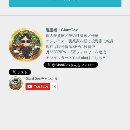
運営者：GiantGox
個人投資家／技術評論家／作家
エンジニア・実業家を経て投資家に転身
現在は暗号資産XRPに投資中
月間30万PV／3万フォロワーを達成
▼ツイッター・YouTubeはこちら▼