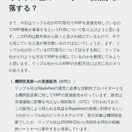
落する？
さて、今日はリップル社がOTC取引でXRPを直接売却しているの
でXRP価格が暴落するというFUDについて取り上げようと思いま
す。このFUDは数年前から延々と流され続けているもので、今で
も信じている人達が相当数いるのではないでしょうか。まず、リ
ップル社が行っているOTC取引について話をする前に、リップル
社がどのような方法でXRPを分配しているのかを整理してみよう
と思います。リップル社からのXRPの分配方法には主に次の３つ
があります。
機関投資家への直接販売（OTC）：
リップル社はRippleNetの運営に必要な流動性プロバイダーとな
る機関投資家に対してXRPの直接販売を行っています。販売は
市場価格に影響を与えない相対取引（OTC）で行われており、
この販売により得られる収益をRippleNetの発展に利用するとい
うのがリップル社のビジネスモデルです。取引対象は機関投資
家でしたが、リップル社は2019年Q3から売却先を同社の戦略
的パートナーに集中すると発表しています。