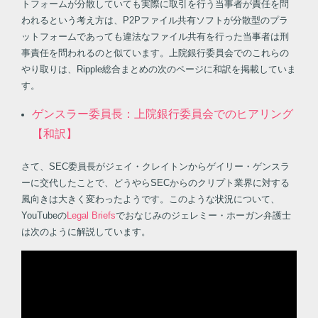
トフォームが分散していても実際に取引を行う当事者が責任を問
われるという考え方は、P2Pファイル共有ソフトが分散型のプラ
ットフォームであっても違法なファイル共有を行った当事者は刑
事責任を問われるのと似ています。上院銀行委員会でのこれらの
やり取りは、Ripple総合まとめの次のページに和訳を掲載していま
す。
ゲンスラー委員長：上院銀行委員会でのヒアリング
【和訳】
さて、SEC委員長がジェイ・クレイトンからゲイリー・ゲンスラ
ーに交代したことで、どうやらSECからのクリプト業界に対する
風向きは大きく変わったようです。このような状況について、
YouTubeの
Legal Briefs
でおなじみのジェレミー・ホーガン弁護士
は次のように解説しています。