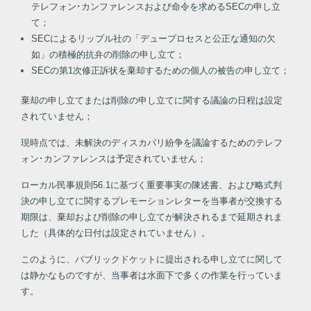
テレフォン･カンファレンスおよび命令を求めるSECの申し立
て；
SECによるリップル社の「デュープロセスと公正な通知の欠
如」の積極的抗弁の削除の申し立て；
SECの第1次修正訴状を棄却するための個人の被告の申し立て；
棄却の申し立てまたは削除の申し立てに関する議論の日程は設定
されていません；
現時点では、未解決のディスカバリ紛争を議論するためのテレフ
ォン･カンファレンスは予定されていません；
ローカル民事規則56.1に基づく重要事実の陳述書、および略式判
決の申し立てに関するプレモーションレターを当事者が交換する
期限は、棄却および削除の申し立てが解決されるまで延期されま
した（具体的な日付は設定されていません）。
このように、パブリックドケットに提出される申し立てに関して
は静かなものですが、当事者は水面下で多くの作業を行っていま
す。