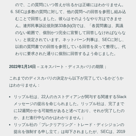
ので、この質問にいつ答えが出るかは正確にはわかりません。
SECは多数の質問に対して、他の質問への回答を参照し組み込
むことで回答しました。彼らはそのようなやり方はできませ
ん。連邦民事訴訟規則第33条(b)(3)では、「各質問書は、異議
のない範囲で、個別かつ完全に宣誓して回答しなければならな
い」と規定されています。ネットバーン判事は、SECに対し、
以前の質問書での回答を参照している回答を戻って整理し、代
わりに要求された通りに個別に回答するよう命じました。
2022年1月14日
– エキスパート・ディスカバリの期限；
これまでのディスカバリの決定から以下が完了しているかどうか
はわかりません：
リップル社は、22人のカストディアンが関与する関連するSlack
メッセージの提出を命じられました。リップル社は、完了まで
に12週間かかる可能性があると述べており、それが完了したの
か、まだ進行中なのかはわかりません；
リップル社の「プレクリアリング・トレード・ディシジョンの
提出を強制する申し立て」は却下されましたが、SECは、2019