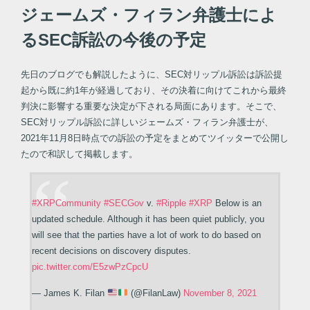
ジェームズ・フィラン弁護士によ
るSEC訴訟の今後の予定
先日のブログでも解説したように、SEC対リップル訴訟は訴訟提
起から既に約1年が経過しており、その決着に向けてこれから最終
判決に影響する重要な決定が下される局面にあります。そこで、
SEC対リップル訴訟に詳しいジェームズ・フィラン弁護士が、
2021年11月8日時点での訴訟の予定をまとめてツイッターで公開し
たので和訳して掲載します。
#XRPCommunity
#SECGov
v.
#Ripple
#XRP
Below is an
updated schedule. Although it has been quiet publicly, you
will see that the parties have a lot of work to do based on
recent decisions on discovery disputes.
pic.twitter.com/E5zwPzCpcU
— James K. Filan
(@FilanLaw)
November 8, 2021