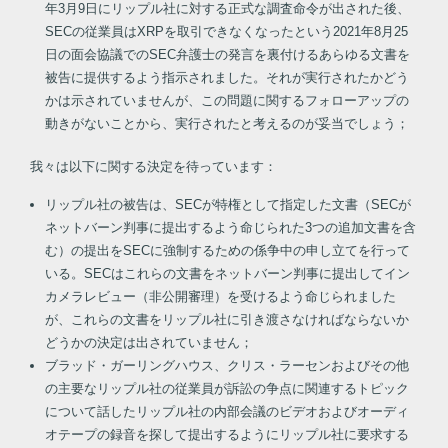
年3月9日にリップル社に対する正式な調査命令が出された後、
SECの従業員はXRPを取引できなくなったという2021年8月25
日の面会協議でのSEC弁護士の発言を裏付けるあらゆる文書を
被告に提供するよう指示されました。それが実行されたかどう
かは示されていませんが、この問題に関するフォローアップの
動きがないことから、実行されたと考えるのが妥当でしょう；
我々は以下に関する決定を待っています：
リップル社の被告は、SECが特権として指定した文書（SECが
ネットバーン判事に提出するよう命じられた3つの追加文書を含
む）の提出をSECに強制するための係争中の申し立てを行って
いる。SECはこれらの文書をネットバーン判事に提出してイン
カメラレビュー（非公開審理）を受けるよう命じられました
が、これらの文書をリップル社に引き渡さなければならないか
どうかの決定は出されていません；
ブラッド・ガーリングハウス、クリス・ラーセンおよびその他
の主要なリップル社の従業員が訴訟の争点に関連するトピック
について話したリップル社の内部会議のビデオおよびオーディ
オテープの録音を探して提出するようにリップル社に要求する