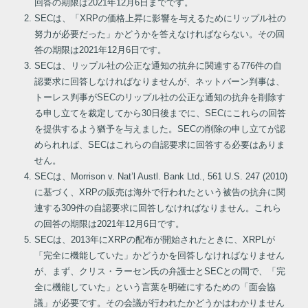
回答の期限は2021年12月6日までです。
SECは、「XRPの価格上昇に影響を与えるためにリップル社の
努力が必要だった」かどうかを答えなければならない。その回
答の期限は2021年12月6日です。
SECは、リップル社の公正な通知の抗弁に関連する776件の自
認要求に回答しなければなりませんが、ネットバーン判事は、
トーレス判事がSECのリップル社の公正な通知の抗弁を削除す
る申し立てを裁定してから30日後までに、SECにこれらの回答
を提供するよう猶予を与えました。SECの削除の申し立てが認
められれば、SECはこれらの自認要求に回答する必要はありま
せん。
SECは、Morrison v. Nat’l Austl. Bank Ltd., 561 U.S. 247 (2010)
に基づく、XRPの販売は海外で行われたという被告の抗弁に関
連する309件の自認要求に回答しなければなりません。これら
の回答の期限は2021年12月6日です。
SECは、2013年にXRPの配布が開始されたときに、XRPLが
「完全に機能していた」かどうかを回答しなければなりません
が、まず、クリス・ラーセン氏の弁護士とSECとの間で、「完
全に機能していた」という言葉を明確にするための「面会協
議」が必要です。その会議が行われたかどうかはわかりません