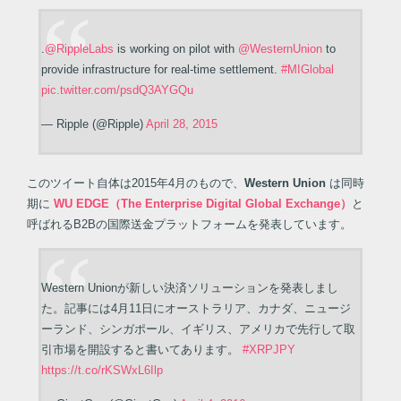
.
@RippleLabs
is working on pilot with
@WesternUnion
to
provide infrastructure for real-time settlement.
#MIGlobal
pic.twitter.com/psdQ3AYGQu
— Ripple (@Ripple)
April 28, 2015
このツイート自体は2015年4月のもので、
Western Union
は同時
期に
WU EDGE（The Enterprise Digital Global Exchange）
と
呼ばれるB2Bの国際送金プラットフォームを発表しています。
Western Unionが新しい決済ソリューションを発表しまし
た。記事には4月11日にオーストラリア、カナダ、ニュージ
ーランド、シンガポール、イギリス、アメリカで先行して取
引市場を開設すると書いてあります。
#XRPJPY
https://t.co/rKSWxL6Ilp