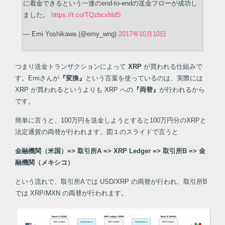
に着金できるという一連のend-to-endの送金フローが成功し
ました。
https://t.co/TQzbcxhldS
— Emi Yoshikawa (@emy_wng)
2017年10月10日
つまり送金トランザクションによって
XRP
が買われる仕組みで
す。Emiさんが
『変換』
という言葉を使っているのは、実際には
XRP が買われるというよりも XRP への
『両替』
が行われるから
です。
簡単に言うと、100万円を送金しようとすると100万円分のXRPと
法定通貨の両替が行われます。図１のスライドで言うと
金融機関（米国）=> 取引所A => XRP Ledger => 取引所B => 金
融機関（メキシコ）
という流れで、取引所Aでは USD/XRP の両替が行われ、取引所B
では XRP/MXN の両替が行われます。