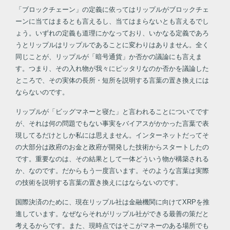
「ブロックチェーン」の定義に依ってはリップルがブロックチェ
ーンに当てはまるとも言えるし、当てはまらないとも言えるでし
ょう。いずれの定義も道理にかなっており、いかなる定義であろ
うとリップルはリップルであることに変わりはありません。全く
同じことが、リップルが「暗号通貨」か否かの議論にも言えま
す。つまり、その入れ物が我々にピッタリなのか否かを議論した
ところで、その実体の長所・短所を説明する言葉の置き換えには
ならないのです。
リップルが「ビッグマネーと寝た」と言われることについてです
が、それは何の問題でもない事実をバイアスがかかった言葉で表
現してるだけとしか私には思えません。インターネットだってそ
の大部分は政府のお金と政府が開発した技術からスタートしたの
です。重要なのは、その結果として一体どういう物が構築される
か、なのです。だからもう一度言います。そのような言葉は実際
の技術を説明する言葉の置き換えにはならないのです。
国際決済のために、現在リップル社は金融機関に向けてXRPを推
進しています。なぜならそれがリップル社ができる最善の策だと
考えるからです。また、現時点ではそこがマネーのある場所でも