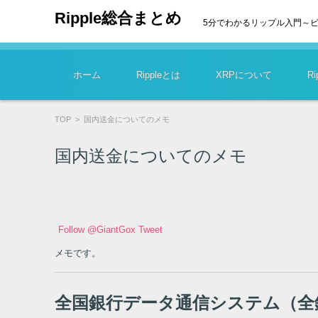
Ripple総合まとめ
5分でわかるリップル入門～
コンテンツに移動
ホーム
Rippleとは
XRPについて
R
TOP
>
国内送金についてのメモ
国内送金についてのメモ
Tweet
メモです。
全国銀行データ通信システム（全