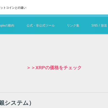
ビットコインとの違い
ippleの動向
公式・非公式ツール
リンク集
SNS / 放送
＞＞XRPの価格をチェック
銀システム）