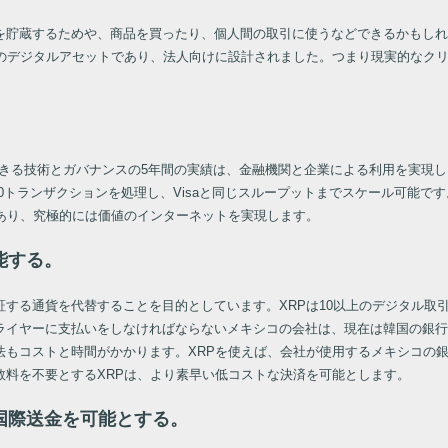
を貯蔵するためや、商品を買ったり、個人間の取引に使うなどできるかもしれ
めのデジタルアセットであり、法人向けに設計されました。つまり現実的なク
。
できる技術とガバナンスの5年間の実績は、金融機関と企業による利用を実現
1,500トランザクションを処理し、Visaと同じスループットまでスケール可
あり、究極的には価値のインターネットを実現します。
能する。
する通貨を代替することを目的としています。XRPは10以上のデジタル取
ライヤーに支払いをしなければならないメキシコの会社は、現在は韓国の銀行
法もコストと時間がかかります。XRPを使えば、会社が使用するメキシコの
数料を不要とするXRPは、より素早い低コストな決済を可能とします。
国際送金を可能とする。