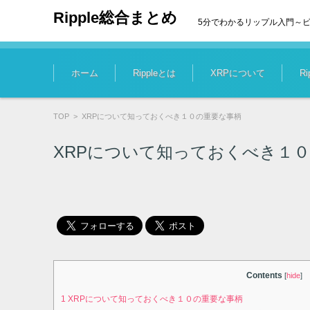
Ripple総合まとめ
5分でわかるリップル入門～
コンテンツに移動
ホーム
Rippleとは
XRPについて
R
TOP
>
XRPについて知っておくべき１０の重要な事柄
XRPについて知っておくべき１
Contents
[
hide
]
1
XRPについて知っておくべき１０の重要な事柄