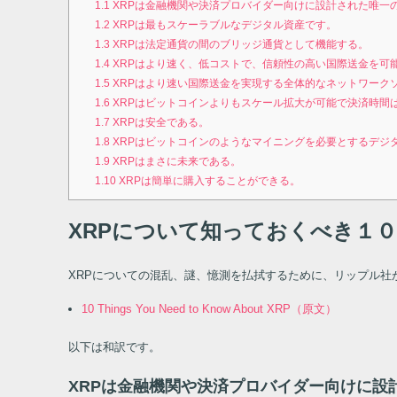
1.1
XRPは金融機関や決済プロバイダー向けに設計された唯一
1.2
XRPは最もスケーラブルなデジタル資産です。
1.3
XRPは法定通貨の間のブリッジ通貨として機能する。
1.4
XRPはより速く、低コストで、信頼性の高い国際送金を可
1.5
XRPはより速い国際送金を実現する全体的なネットワーク
1.6
XRPはビットコインよりもスケール拡大が可能で決済時間
1.7
XRPは安全である。
1.8
XRPはビットコインのようなマイニングを必要とするデジ
1.9
XRPはまさに未来である。
1.10
XRPは簡単に購入することができる。
XRPについて知っておくべき１
XRPについての混乱、謎、憶測を払拭するために、リップル社
10 Things You Need to Know About XRP（原文）
以下は和訳です。
XRPは金融機関や決済プロバイダー向けに設