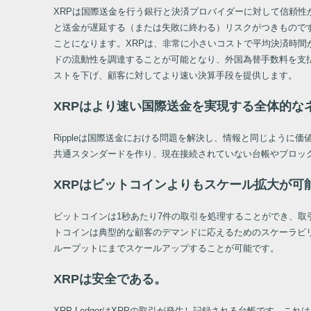
XRPは国際送金を行う銀行と決済プロバイダーに対して信頼性
と送金が遅延する（または失敗に終わる）リスクがつきもので
ことになります。XRPは、非常に小さいコストで平均決済時
ドの流動性を調達することが可能となり、外国為替手数料を支
ストを下げ、顧客に対してより速い決算手段を提供します。
XRPはより速い国際送金を実現する全体的な
Rippleは国際送金における問題を解決し、情報と同じよう
共通スタンダードを作り、現在接続されていない台帳やブロッ
XRPはビットコインよりもスケール拡大が可
ビットコインは1秒あたり7件の取引を処理することができ、取引
トコインは典型的な顧客のデマンドに応えるためのスケーラビリティ
ループットにまでスケールアップすることが可能です。
XRPは安全である。
XRP LedgerはXRPの取引が発生し記録される台帳です