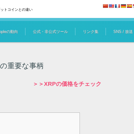
ビットコインとの違い
ippleの動向
公式・非公式ツール
リンク集
SNS / 放送
０の重要な事柄
＞＞XRPの価格をチェック