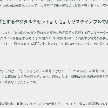
P Ledgerは分散化によって、より堅牢で単一障害点に耐性を有するネット
要とするデジタルアセットよりもよりサステイナブルで
り、”proof of work”と呼ばれる複雑な数学問題を処理する巨大な
のコインを生産するのには 米国の3.67軒の家庭が1日に消費する電力が必
つまり、現在存在するXRPの1つ1つはすでに作られたものです。その多くはRi
用するのは、「するかどうか」の問題ではなく、「いつするか」の問題です。
ことに絶対的な自信を持っています。何故ならば、XRPは金融機関が国境を
常に重要なことだからです。
はRippleに直接コンタクトするのが最も良いでしょう。個人の投資家には