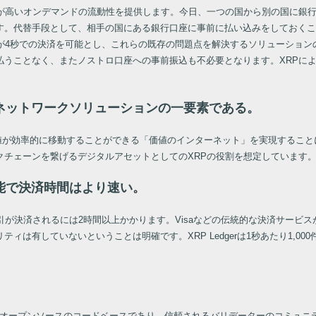
が高いオンデマンドの流動性を提供します。今日、一つの国から別の国に銀行
す。代替手段として、相手の国にある銀行口座に事前に払い込みをしておくこ
間が4秒での決済を可能とし、これらの既存の問題点を解決するソリューショ
払うことなく、またノストロ口座への事前振込も不必要となります。XRPに
ネットワークソリューションの一要素である。
に価値が効率的に移動することができる「価値のインターネット」を実現するこ
クチェーンを繋げるデジタルアセットとしてのXRPの役割を想定しています
能で決済時間はより速い。
が決済されるには2時間以上かかります。Visaなどの伝統的な決済サービスが
は有していないということは明確です。XRP Ledgerは1秒あたり1,00
。これはオープンソースのコードベースであり、信頼されるバリデーターのコミ