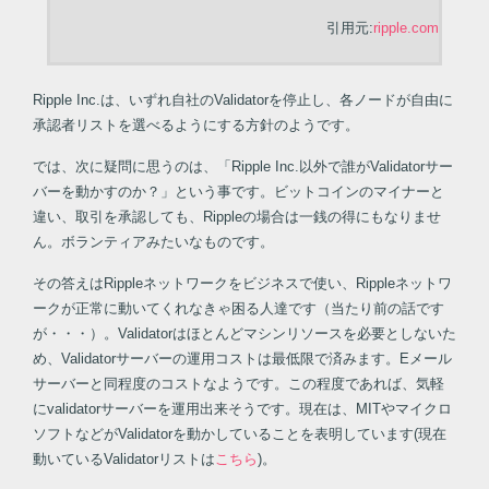
引用元:
ripple.com
Ripple Inc.は、いずれ自社のValidatorを停止し、各ノードが自由に
承認者リストを選べるようにする方針のようです。
では、次に疑問に思うのは、「Ripple Inc.以外で誰がValidatorサー
バーを動かすのか？」という事です。ビットコインのマイナーと
違い、取引を承認しても、Rippleの場合は一銭の得にもなりませ
ん。ボランティアみたいなものです。
その答えはRippleネットワークをビジネスで使い、Rippleネットワ
ークが正常に動いてくれなきゃ困る人達です（当たり前の話です
が・・・）。Validatorはほとんどマシンリソースを必要としないた
め、Validatorサーバーの運用コストは最低限で済みます。Eメール
サーバーと同程度のコストなようです。この程度であれば、気軽
にvalidatorサーバーを運用出来そうです。現在は、MITやマイクロ
ソフトなどがValidatorを動かしていることを表明しています(現在
動いているValidatorリストは
こちら
)。