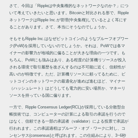
さて、今回は「Rippleは中央集権的なネットワークなのか？」につ
いて考えていきたいと思います。Bitcoinと対比される形で、Ripple
ネットワークはRipple Inc.が管理(中央集権)しているとよく耳にす
ることがあります。さて、本当にそうなのでしょうか。
そもそもRipple Inc.はなぜビットコインのようなプルーフオブワー
ク(PoW)を採用していないのでしょうか。それは、PoWでは各マ
イナーの影響力が地域的に偏ることが大きな理由の一つです。も
ちろん、PoWにも強みはあり、ある程度の計算機リソースが投入
される環境で取引履歴を改ざんするのは不可能に近く、信頼性が
高いのが特徴です。ただ、計算機リソースに頼ってるために、ビ
ットコインのネットワークの最適化が進めば進むほど、マイナー
（ハッシュレート）はどうしても電力的に安い場所か、マネーリ
ソースを持っている国に偏ります。
一方で、Ripple Consensus Ledger(RCL)が採用している分散型台
帳技術では、コンピューターの計算による取引の承認を行うので
はなく、信頼できる一部の承認者（validator）による投票で承認が
行われます。この承認過程はプルーフ・オブ・ワークに対し、コ
ンセンサス(consensus)と呼ばれます。この仕組みにより、3~6秒