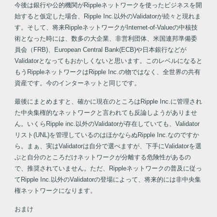
今後は銀行や公的機関がRippleネットワークを使ったビジネスを開
始すると仮定した場合、Ripple Inc.以外のValidatorが続々と現れま
す。そして、将来RippleネットワークがInternet-of-Valueの中核技
術となった時には、数多の大企業、非営利団体、米国連邦準備委
員会（FRB)、European Central Bank(ECB)や日本銀行などが
Validatorとなってもおかしくないと思います。このレベルになると
もうRippleネットワークはRipple Inc.の物ではなく、全世界の共有
資産です。今のインターネットと同じです。
最後にまとめますと、確かに現在のところはRipple Inc.に管理され
た中央集権的なネットワークと言われても反論しようがありませ
ん。いくらRipple inc.以外のValidatorが存在していても、Validator
リスト(UNL)を管理しているのはほかならぬRipple Inc.なのですか
ら。まぁ、実はValidatorは自分で選べますが、下手にValidatorを選
ぶと自分のところだけネットワークが分離する危険性があるの
で、推奨されていません。ただ、Rippleネットワークの普及に従っ
てRipple Inc.以外のValidatorの登場によって、将来的には非中央集
権ネットワークになります。
おまけ